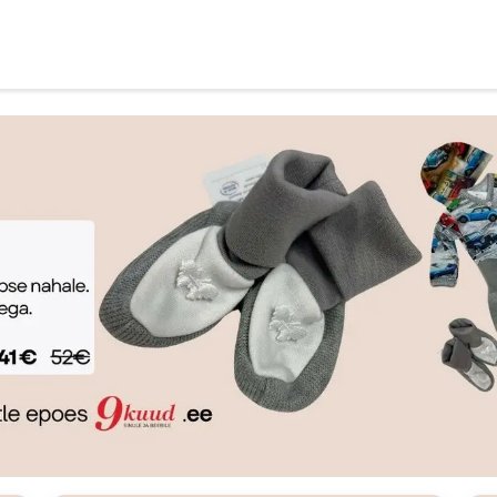
l
Advice and help
Informatsioon ja ostutingim