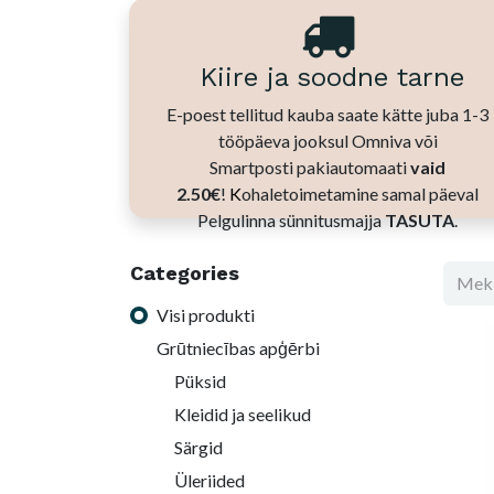
Kiire ja soodne tarne
E-poest tellitud kauba saate kätte juba 1-3
tööpäeva jooksul Omniva või
Smartposti pakiautomaati
vaid
2.50€
!
K
ohaletoimetamine samal päeval
Pelgulinna sünnitusmajja
TASUTA
.
Categories
Visi produkti
Grūtniecības apģērbi
Püksid
Kleidid ja seelikud
Särgid
Üleriided