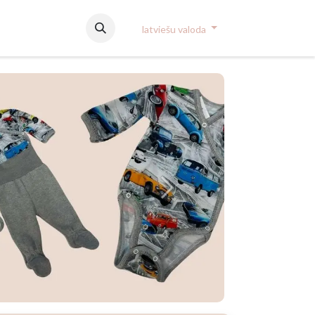
used
latviešu valoda
Järgmine