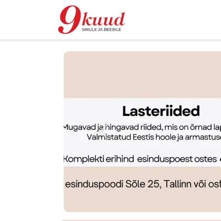
Veikals
Renta
Eelmine