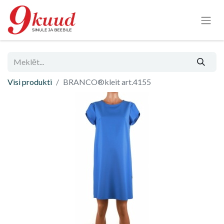
Visi produkti
BRANCO®kleit art.4155