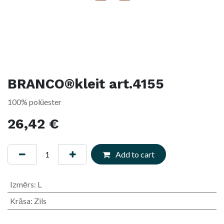
BRANCO®kleit art.4155
100% polüester
26,42
€
Add to cart
Izmērs
:
L
Krāsa
:
Zils