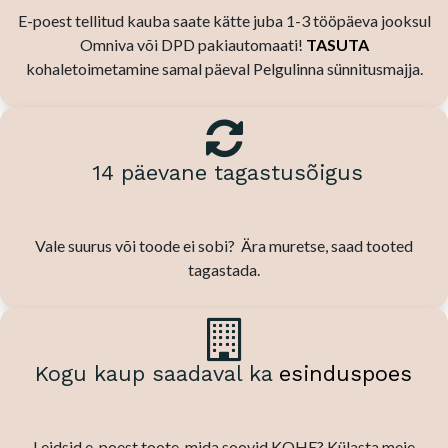
E-poest tellitud kauba saate kätte juba 1-3 tööpäeva jooksul
Omniva või DPD pakiautomaati!
TASUTA
kohaletoimetamine samal päeval Pelgulinna sünnitusmajja.
14 päevane tagastusõigus
Vale suurus või toode ei sobi? Ära muretse, saad tooted
tagastada.
Kogu kaup saadaval ka
esinduspoes
Leidsid e-poest toote, mida soovid KOHE? Külasta meie