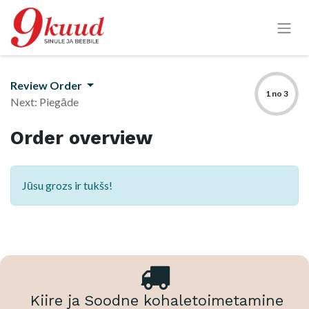
Review Order
1 no 3
Next: Piegāde
Order overview
Jūsu grozs ir tukšs!
Kiire ja Soodne kohaletoimetamine