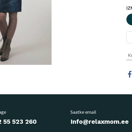
IZ
K
age
Saatke email
 55 523 260
Info@relaxmom.ee