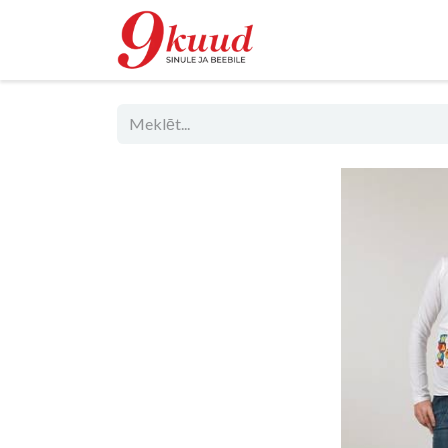
Veikals
Renta