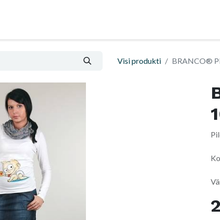
l
Advice and help
Informatsioon ja ostutingim
Visi produkti
BRANCO® Pl
Pi
Ko
Vä