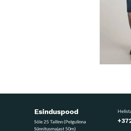
Esinduspood
Helist
+372
Sõle 25 Tallinn (Pelgulinna
Sünnitusmajast 50m)