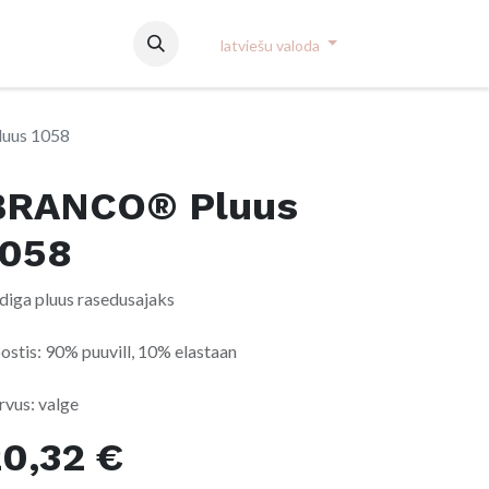
used
latviešu valoda
uus 1058
BRANCO® Pluus
1058
ldiga pluus rasedusajaks
ostis: 90% puuvill, 10% elastaan
rvus: valge
20,32
€