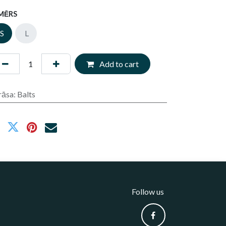
MĒRS
S
L
Add to cart
rāsa
:
Balts
Follow us