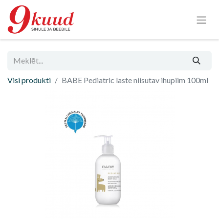
Visi produkti
BABE Pediatric laste niisutav ihupiim 100ml