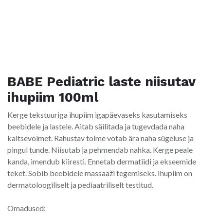
BABE Pediatric laste niisutav
ihupiim 100ml
Kerge tekstuuriga ihupiim igapäevaseks kasutamiseks
beebidele ja lastele. Aitab säilitada ja tugevdada naha
kaitsevõimet. Rahustav toime võtab ära naha sügeluse ja
pingul tunde. Niisutab ja pehmendab nahka. Kerge peale
kanda, imendub kiiresti. Ennetab dermatiidi ja ekseemide
teket. Sobib beebidele massaaži tegemiseks. Ihupiim on
dermatoloogiliselt ja pediaatriliselt testitud.
Omadused: