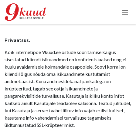
Privaatsus.
Kõik internetipoe 9kuud.ee ostude sooritamise käigus
sisestatud kliendi isikuandmed on konfidentsiaalsed ning ei
kuulu avaldamisele kolmandale osapoolele. Soovi korral on
kliendil õigus nõuda oma isikuandmete kustutamist
andmebaasist. Kuna andmesidekanal pankadega on
krüpteeritud, tagab see ostja isikuandmete ja
pangarekvisiitide turvalisuse. Kasutaja isikliku konto infot
kaitseb ainult Kasutajale teadaolev salasõna. Teatud juhtudel,
kui Kasutaja ja serveri vahel liikuv info vajab erilist kaitset,
kasutame info vahendamisel turvalisuse tagamiseks
üldtunnustatud SSL-krüpteerimist.