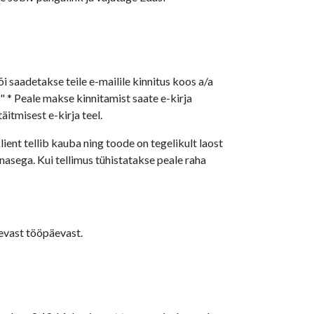
õi saadetakse teile e-mailile kinnitus koos a/a
 * Peale makse kinnitamist saate e-kirja
itmisest e-kirja teel.
ient tellib kauba ning toode on tegelikult laost
nasega. Kui tellimus tühistatakse peale raha
nevast tööpäevast.