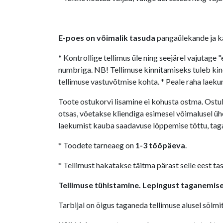
E-poes on võimalik tasuda
pangaülekande ja ka
* Kontrollige tellimus üle ning seejärel vajutage 
numbriga. NB! Tellimuse kinnitamiseks tuleb kin
tellimuse vastuvõtmise kohta. * Peale raha laekum
Toote ostukorvi lisamine ei kohusta ostma. Ostuko
otsas, võetakse kliendiga esimesel võimalusel üh
laekumist kauba saadavuse lõppemise tõttu, taga
* Toodete tarneaeg on
1-3 tööpäeva
.
* Tellimust hakatakse täitma pärast selle eest t
Tellimuse tühistamine. Lepingust taganemis
Tarbijal on õigus taganeda tellimuse alusel sõlm