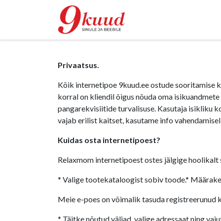
Kauppa
Rent
Privaatsus.
Kõik internetipoe 9kuud.ee ostude sooritamise k
korral on kliendil õigus nõuda oma isikuandmet
pangarekvisiitide turvalisuse. Kasutaja isikliku k
vajab erilist kaitset, kasutame info vahendamise
Kuidas osta internetipoest?
Relaxmom internetipoest ostes jälgige hoolikalt 
* Valige tootekataloogist sobiv toode.* Määrake
Meie e-poes on võimalik tasuda registreerunud ka
* Täitke nõutud väljad, valige adressaat ning vaj