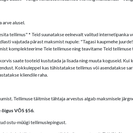
 arve alusel.
"esita tellimus" * Teid suunatakse eelnevalt valitud internetipanka v
dlasti vajutada pärast maksmist nupule: "Tagasi kaupmehe juurde!"
ist komplekteerime Teie tellimuse ning teavitame Teid tellimuse tä
rvis saate tooteid kustutada ja lisada ning muuta koguseid. Kui kl
endust. Kokkuleppel kas tühistatakse tellimus või asendatakse sar
statakse kliendile raha.
asumist. Tellimuse täitmise tähtaja arvestus algab maksmisele järg
e õigus VÕS §56.
itud ostu-müügi tellimuslepingust.