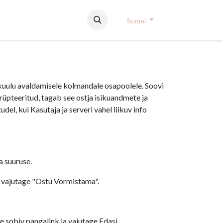
Suomi
 kuulu avaldamisele kolmandale osapoolele. Soovi
pteeritud, tagab see ostja isikuandmete ja
del, kui Kasutaja ja serveri vahel liikuv info
a suuruse.
g vajutage "Ostu Vormistama".
ge sobiv pangalink ja vajutage Edasi