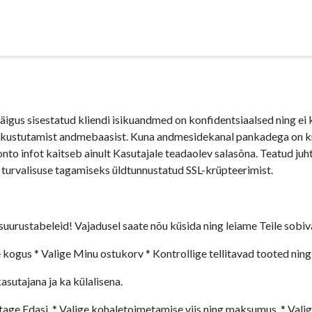
al
Blogi
Informatsioon ja ostutingimused
äigus sisestatud kliendi isikuandmed on konfidentsiaalsed ning ei
e kustutamist andmebaasist. Kuna andmesidekanal pankadega on krü
onto infot kaitseb ainult Kasutajale teadaolev salasõna. Teatud juhtu
l turvalisuse tagamiseks üldtunnustatud SSL-krüpteerimist.
suurustabeleid! Vajadusel saate nõu küsida ning leiame Teile sobiv
 kogus * Valige Minu ostukorv * Kontrollige tellitavad tooted nin
sutajana ja ka külalisena.
utage Edasi. * Valige kohaletoimetamise viis ning maksumus. * Vali