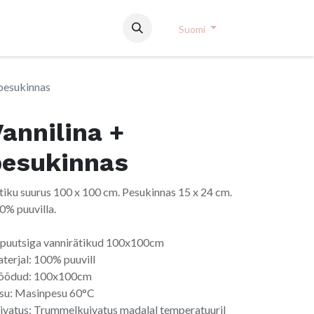
Suomi
 pesukinnas
annilina +
pesukinnas
tiku suurus 100 x 100 cm. Pesukinnas 15 x 24 cm.
0% puuvilla.
puutsiga vannirätikud 100x100cm
terjal: 100% puuvill
õdud: 100x100cm
su: Masinpesu 60°C
ivatus: Trummelkuivatus madalal temperatuuril