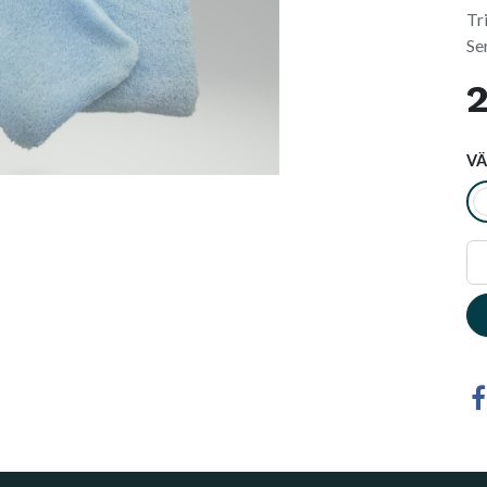
Tr
Se
2
VÄ