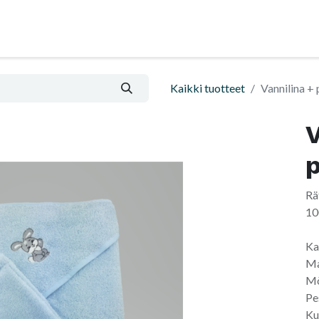
al
Blogi
Informatsioon ja ostutingimused
Kaikki tuotteet
Vannilina +
V
Rä
10
Ka
Ma
Mõ
Pe
Ku