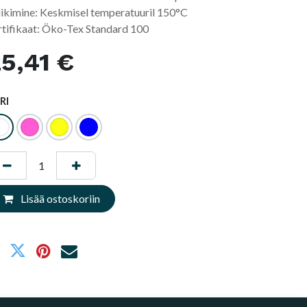
iikimine: Keskmisel temperatuuril 150°C
rtifikaat: Öko-Tex Standard 100
5,41
€
RI
Lisää ostoskoriin