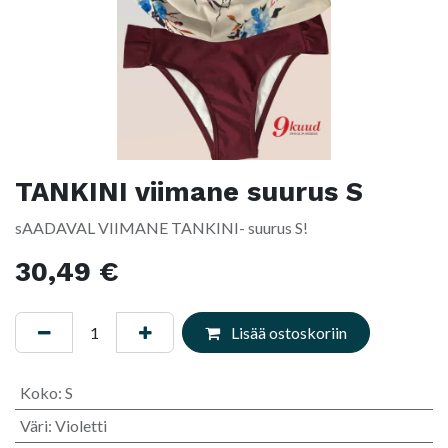
TANKINI viimane suurus S
sAADAVAL VIIMANE TANKINI- suurus S!
30,49
€
Lisää ostoskoriin
Koko
:
S
Väri
:
Violetti