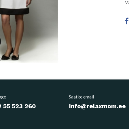
Vä
age
Saatke email
 55 523 260
Info@relaxmom.ee