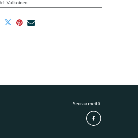
ri
:
Valkoinen
Seuraa meitä