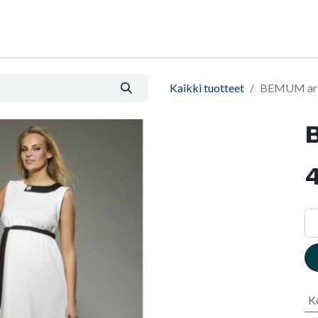
al
Blogi
Informatsioon ja ostutingimused
Kaikki tuotteet
BEMUM art
4
K