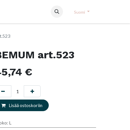
Suomi
.523
BEMUM art.523
5,74
€
Lisää ostoskoriin
oko
:
L