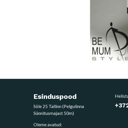
Esinduspood
Helist
+372
Sõle 25 Tallinn (Pelgulinna
Sünnitusmajast 50m)
Oleme avatud: