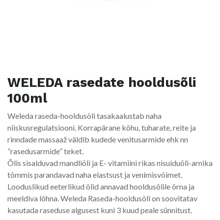
WELEDA rasedate hooldusõli
100ml
Weleda raseda-hooldusõli tasakaalustab naha
niiskusregulatsiooni. Korrapärane kõhu, tuharate, reite ja
rinndade massaaž väldib kudede venitusarmide ehk nn
”rasedusarmide” teket.
Õlis sisalduvad mandliõli ja E- vitamiini rikas nisuiduõli-arnika
tõmmis parandavad naha elastsust ja venimisvõimet.
Looduslikud eeterlikud õlid annavad hooldusõlile õrna ja
meeldiva lõhna. Weleda Raseda-hooldusõli on soovitatav
kasutada raseduse algusest kuni 3 kuud peale sünnitust.