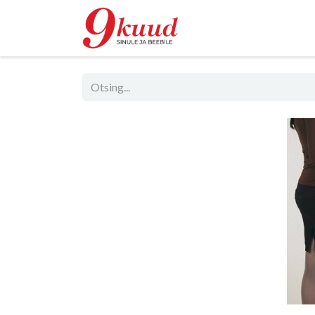
Pood
Rent