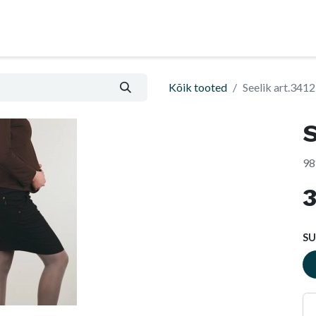
Nõu ja abi
Informatsioon ja ostutingimused
Kõik tooted
Seelik art.3412
S
98
S