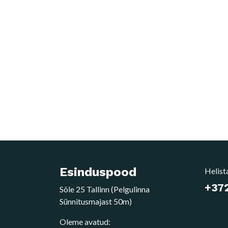
Esinduspood
Helist
+372
Sõle 25 Tallinn (Pelgulinna
Sünnitusmajast 50m)
Oleme avatud: