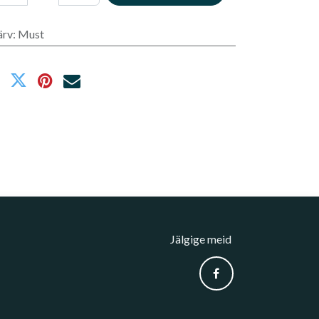
ärv
:
Must
Jälgige meid