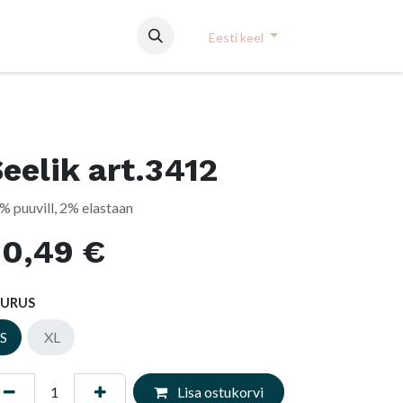
Eesti keel
eelik art.3412
% puuvill, 2% elastaan
30,49
€
UURUS
S
XL
Lisa ostukorvi