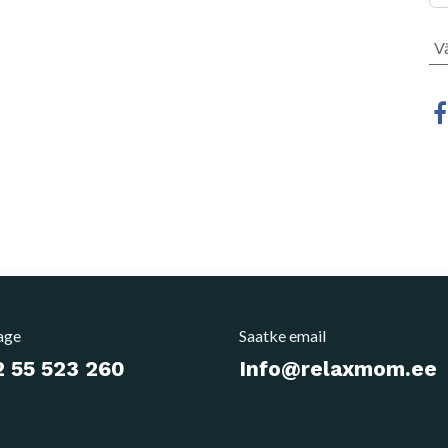
V
age
Saatke email
 55 523 260
Info@relaxmom.ee