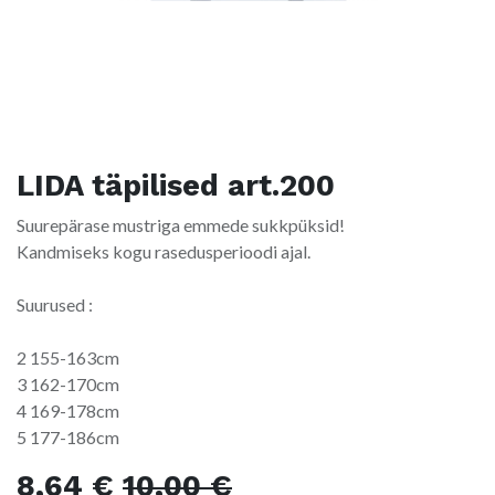
LIDA täpilised art.200
Suurepärase mustriga emmede sukkpüksid!
Kandmiseks kogu rasedusperioodi ajal.
Suurused :
2 155-163cm
3 162-170cm
4 169-178cm
5 177-186cm
8,64
€
10,00
€