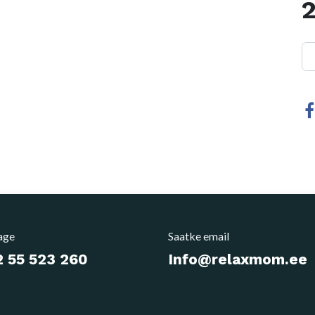
2
age
Saatke email
 55 523 260
Info@relaxmom.ee