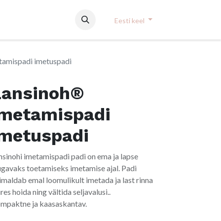
Eesti keel
tamispadi imetuspadi
Lansinoh®
imetamispadi
imetuspadi
nsinohi imetamispadi padi on ema ja lapse
gavaks toetamiseks imetamise ajal. Padi
imaldab emal loomulikult imetada ja last rinna
res hoida ning vältida seljavalusi..
mpaktne ja kaasaskantav.