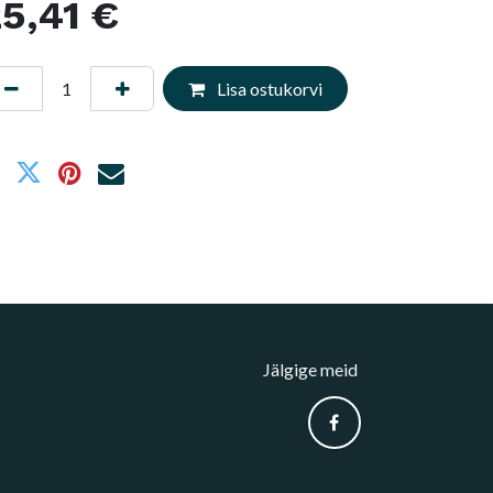
5,41
€
Lisa ostukorvi
Jälgige meid