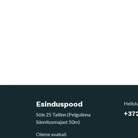
Esinduspood
Helist
+372
Sõle 25 Tallinn (Pelgulinna
Sünnitusmajast 50m)
Oleme avatud: