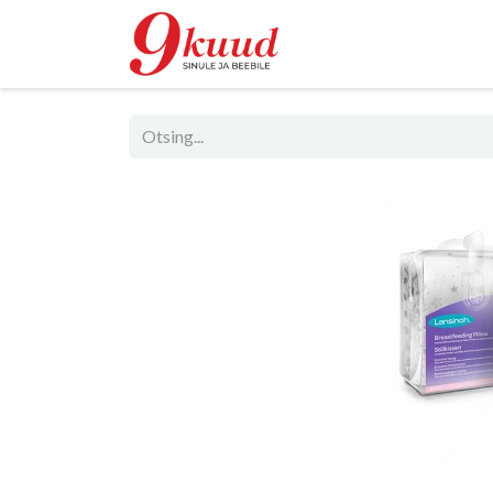
Pood
Rent