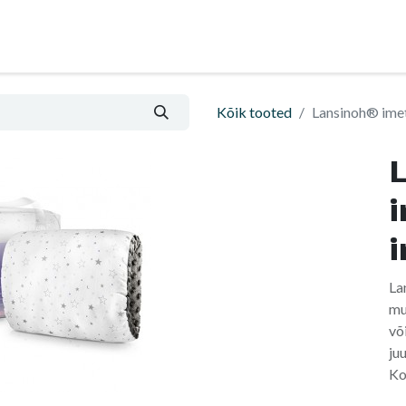
Nõu ja abi
Informatsioon ja ostutingimused
Kõik tooted
Lansinoh® ime
La
mu
võ
juu
Ko