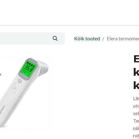
Nõu ja abi
Informatsioon ja ostutingimused
Kõik tooted
Elera termomee
Li
ot
se
Te
nä
ro