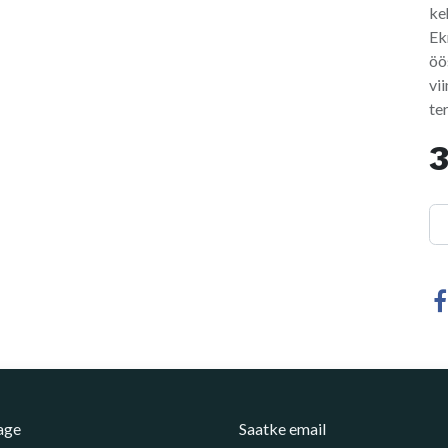
ke
Ek
öö
vi
te
age
Saatke email