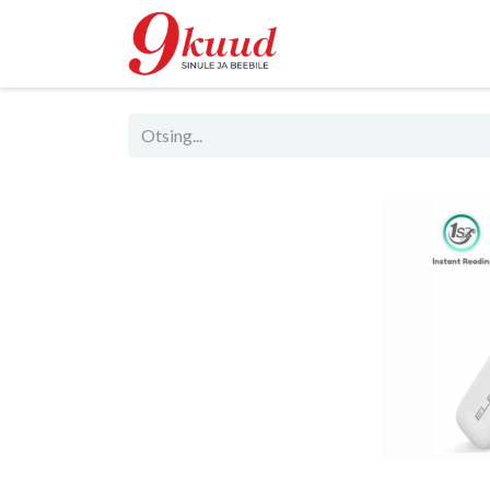
Pood
Rent