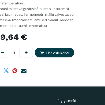
hatemperatuuri.
raani taustavalgustus hõlbustab kasutamist
sel ja pimedas. Termomeetri mällu salvestuvad
imase 40 mõõtmise tulemused. Samuti mõõdab
rmomeeter ruumi temperatuuri.
39,64
€
Lisa ostukorvi
Jälgige meid