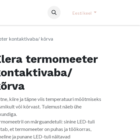
Eesti keel
ter kontaktivaba/ kõrva
Elera termomeeter
kontaktivaba/
kõrva
htne, kiire ja täpne viis temperatuuri mõõtmiseks
smikult või kõrvast. Tulemust näeb ühe
kundiga.
rmomeetril on märguandetuli: sinine LED-tuli
itab, et termomeeter on puhas ja töökorras,
heline ja punane LED-tuli näitavad