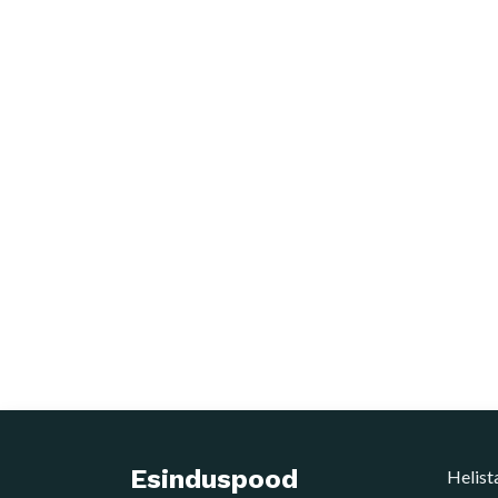
Esinduspood
Helist