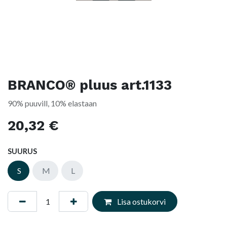
BRANCO® pluus art.1133
90% puuvill, 10% elastaan
20,32
€
SUURUS
S
M
L
Lisa ostukorvi