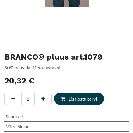
BRANCO® pluus art.1079
90% puuvilla, 10% elastaani
20,32
€
Lisa ostukorvi
Suurus
:
S
Värv
:
Sinine