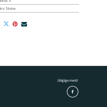
uurus
:
S
ärv
:
Sinine
Jälgige meid