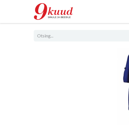
Pood
Rent