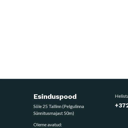
Esinduspood
Helist
+372
Sõle 25 Tallinn (Pelgulinna
Sünnitusmajast 50m)
Oleme avatud: