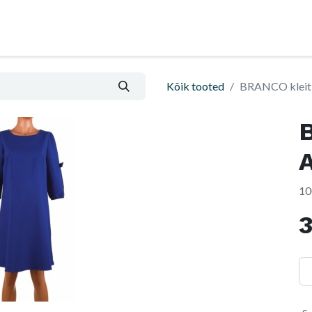
Nõu ja abi
Informatsioon ja ostutingimused
Kõik tooted
BRANCO kleit
10