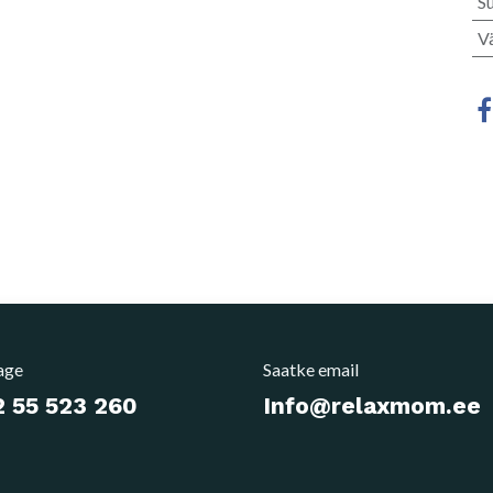
S
V
age
Saatke email
 55 523 260
Info@relaxmom.ee