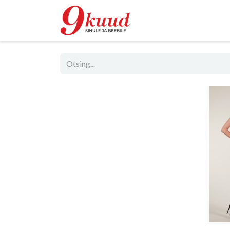
Pood
Rent