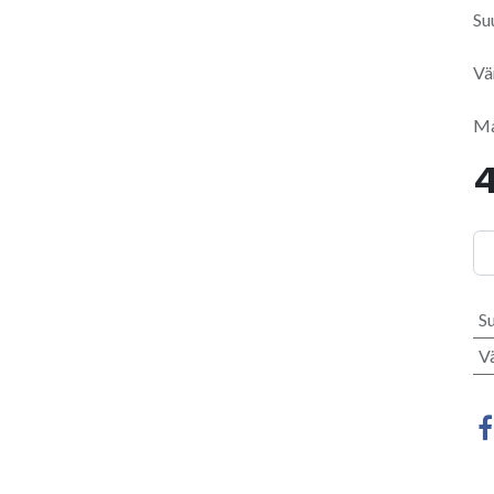
Su
Vä
Ma
4
S
V