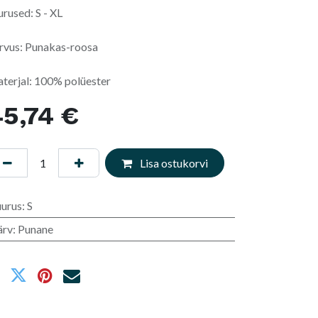
urused: S - XL
rvus: Punakas-roosa
terjal: 100% polüester
5,74
€
Lisa ostukorvi
uurus
:
S
ärv
:
Punane