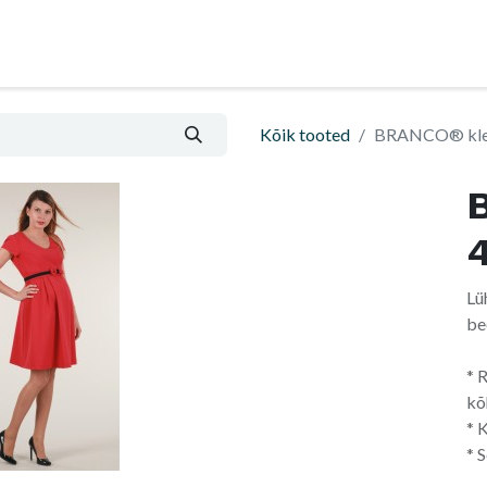
Nõu ja abi
Informatsioon ja ostutingimused
Kõik tooted
BRANCO® klei
Lü
be
* 
kõ
* 
* 