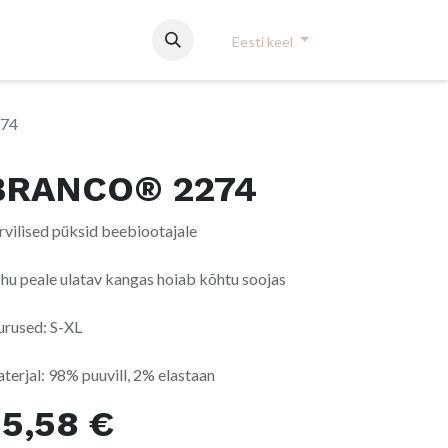
Eesti keel
74
BRANCO® 2274
rvilised püksid beebiootajale
hu peale ulatav kangas hoiab kõhtu soojas
urused: S-XL
terjal: 98% puuvill, 2% elastaan
35,58
€