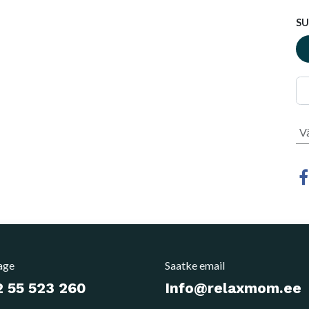
S
V
age
Saatke email
 55 523 260
Info@relaxmom.ee