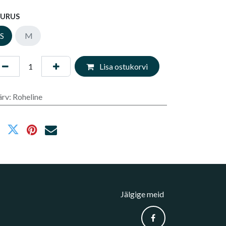
UURUS
S
M
Lisa ostukorvi
ärv
:
Roheline
Jälgige meid