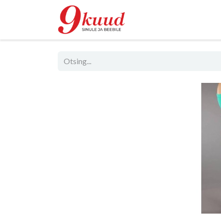
Pood
Rent