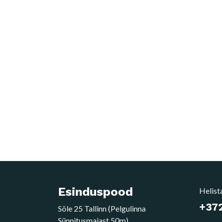
Esinduspood
Helist
+372
Sõle 25 Tallinn (Pelgulinna
Sünnitusmajast 50m)