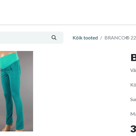
Nõu ja abi
Informatsioon ja ostutingimused
Kõik tooted
BRANCO® 22
Vä
Kõ
Su
Ma