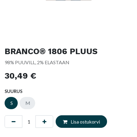
BRANCO® 1806 PLUUS
98% PUUVILL, 2% ELASTAAN
30,49
€
SUURUS
S
M
Lisa ostukorvi