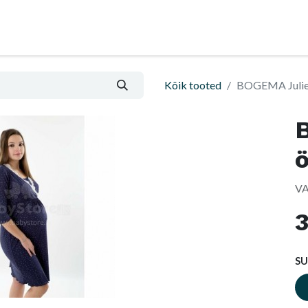
Nõu ja abi
Informatsioon ja ostutingimused
Kõik tooted
BOGEMA Julie
VA
S