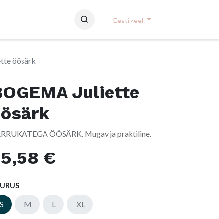
Eesti keel
tte öösärk
BOGEMA Juliette
öösärk
RRUKATEGA ÖÖSÄRK. Mugav ja praktiline.
35,58
€
UURUS
S
M
L
XL