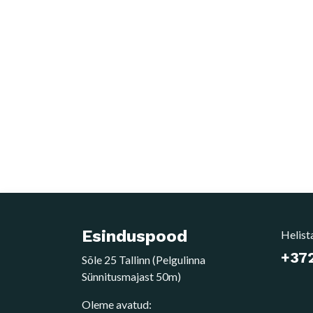
Esinduspood
Helist
+372
Sõle 25 Tallinn (Pelgulinna
Sünnitusmajast 50m)
Oleme avatud: