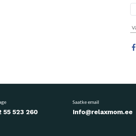
V
age
Saatke email
 55 523 260
Info@relaxmom.ee