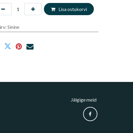
Lisa ostukorvi
ärv
:
Sinine
Jälgige meid