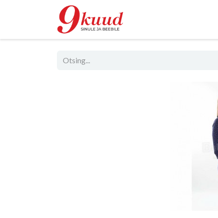
Pood
Rent