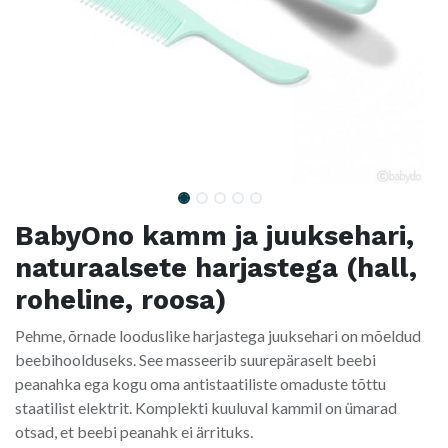
BabyOno kamm ja juuksehari,
naturaalsete harjastega (hall,
roheline, roosa)
Pehme, õrnade looduslike harjastega juuksehari on mõeldud
beebihoolduseks. See masseerib suurepäraselt beebi
peanahka ega kogu oma antistaatiliste omaduste tõttu
staatilist elektrit. Komplekti kuuluval kammil on ümarad
otsad, et beebi peanahk ei ärrituks.