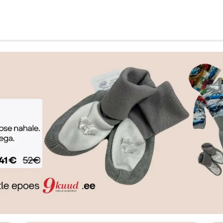
al
Блог
Informatsioon ja ostutingimused