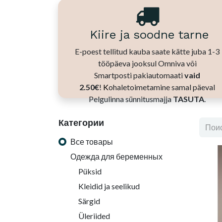
Kiire ja soodne tarne
E-poest tellitud kauba saate kätte juba 1-3
tööpäeva jooksul Omniva või
Smartposti pakiautomaati
vaid
2.50€
!
K
ohaletoimetamine samal päeval
Pelgulinna sünnitusmajja
TASUTA
.
Категории
Все товары
Одежда для беременных
Püksid
Kleidid ja seelikud
Särgid
Üleriided