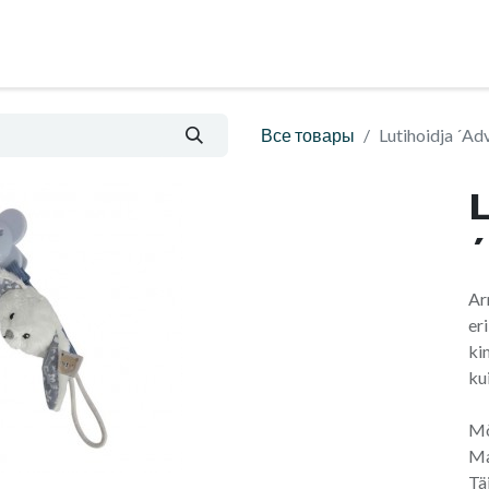
al
Блог
Informatsioon ja ostutingimused
Все товары
Lutihoidja ´Ad
L
Ar
er
ki
ku
Mõ
Ma
Tä