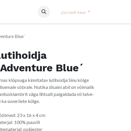
русский язык
venture Blue´
utihoidja
´Adventure Blue´
mas klõpsuga kinnitatav lutihoidja Sinu kõige
ilisemale sõbrale. Nutika disaini abil on võimalik
nnitusklambrit väga lihtsalt paigaldada nii talve-
i ka suveriiete külge.
õtmed: 23 x 16 x 4 cm
terjal: 100% puuvill
itematerjal: polüester