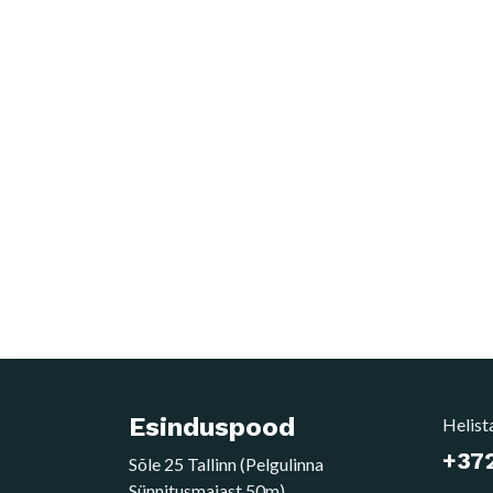
Esinduspood
Helist
+372
Sõle 25 Tallinn (Pelgulinna
Sünnitusmajast 50m)