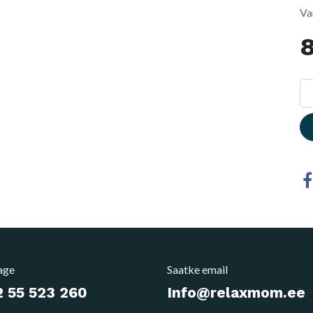
Va
age
Saatke email
 55 523 260
Info@relaxmom.ee