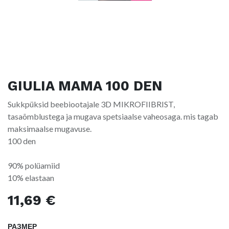
GIULIA MAMA 100 DEN
Sukkpüksid beebiootajale 3D MIKROFIIBRIST,
tasaõmblustega ja mugava spetsiaalse vaheosaga. mis tagab
maksimaalse mugavuse.
100 den
90% polüamiid
10% elastaan
11,69
€
РАЗМЕР