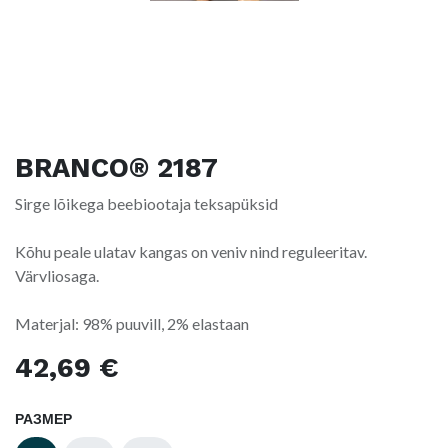
BRANCO® 2187
Sirge lõikega beebiootaja teksapüksid
Kõhu peale ulatav kangas on veniv nind reguleeritav.
Värvliosaga.
Materjal: 98% puuvill, 2% elastaan
42,69
€
РАЗМЕР